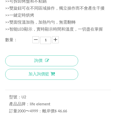
>>可拆卸烤盤和不粘鍋
>>雙旋鈕可在不同區域操作，獨立操作而不會產生干擾
>>一鍵定時烘烤
>>雙面恆溫加熱，加熱均勻，無需翻轉
>>智能LED顯示，實時顯示時間和溫度，一切盡在掌握
數量：
詢價
加入詢價籃
型號：
U2
產品品牌：
life element
訂量2000〜4999：
離岸價$ 46.66