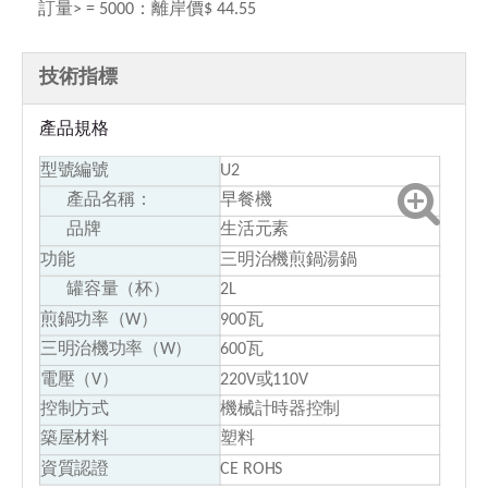
訂量> = 5000：
離岸價$ 44.55
技術指標
產品規格
型號編號
U2
產品名稱：
早餐機
品牌
生活元素
功能
三明治機煎鍋湯鍋
罐容量（杯）
2L
煎鍋功率（W）
900瓦
三明治機功率（W）
600瓦
電壓（V）
220V或110V
控制方式
機械計時器控制
築屋材料
塑料
資質認證
CE ROHS