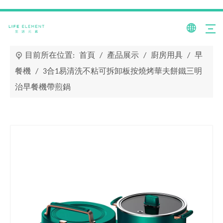
目前所在位置:
首頁
/
產品展示
/
廚房用具
/
早
餐機
/
3合1易清洗不粘可拆卸板按燒烤華夫餅鐵三明
治早餐機帶煎鍋