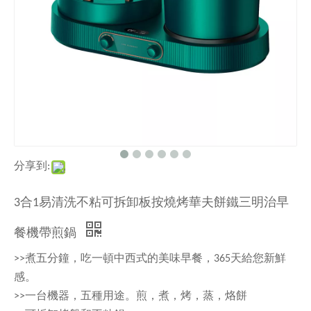
分享到:
3合1易清洗不粘可拆卸板按燒烤華夫餅鐵三明治早
餐機帶煎鍋
>>煮五分鐘，吃一頓中西式的美味早餐，365天給您新鮮
感。
>>一台機器，五種用途。煎，煮，烤，蒸，烙餅