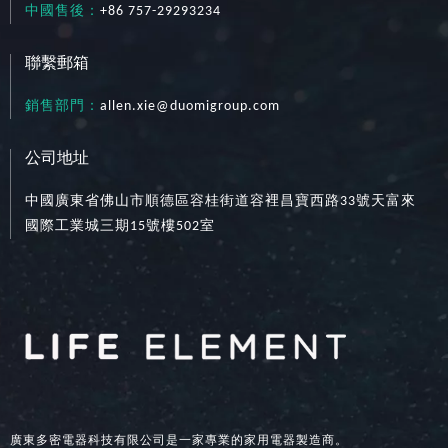
中國售後：
+86 757-29293234
聯繫郵箱
銷售部門：
allen.xie@duomigroup.com
公司地址
中國廣東省佛山市順德區容桂街道容裡昌寶西路33號天富來
國際工業城三期15號樓502室
廣東多密電器科技有限公司是一家專業的家用電器製造商。