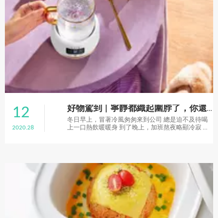
12
好物駕到 | 寧靜都織起圍脖了，你還不囤點啥？
冬日早上，冒著冷風匆匆來到公司 總是迫不及待喝
2020.28
上一口熱飲暖暖身 到了晚上，加班熬夜略顯冷寂 特
別需要一份觸手可及的溫暖陪伴身旁 但既不想和其
他人將就共用 也不喜歡笨重難看的燒水壺擠占桌面
各位小仙女們該如何是好？