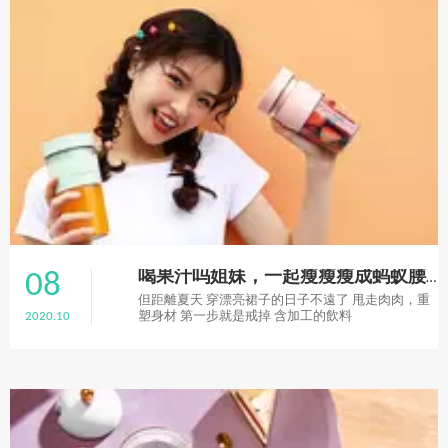
08
喝果汁吗姐妹，一起瘦瘦瘦成蚂蚁腰！
但距離夏天 穿漂亮裙子的日子不遠了 甩走肉肉，重
2020.10
塑身材 第一步就是戒掉 含加工的飲料