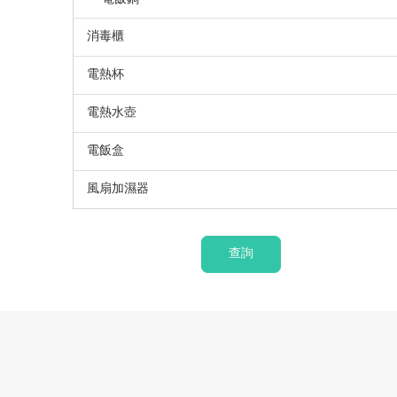
消毒櫃
電熱杯
電熱水壺
電飯盒
風扇加濕器
查詢