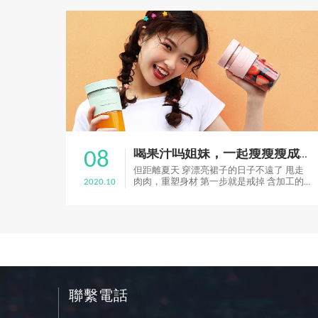
08
喝果汁吗姐妹，一起瘦瘦瘦成蚂蚁腰！
但距離夏天 穿漂亮裙子的日子不遠了 甩走
2020.10
肉肉，重塑身材 第一步就是戒掉 含加工的
飲料
聯繫電話