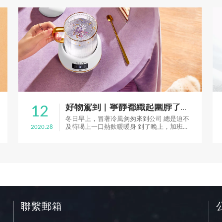
12
好物駕到 | 寧靜都織起圍脖了，你還不囤點啥？
冬日早上，冒著冷風匆匆來到公司 總是迫不
2020.28
及待喝上一口熱飲暖暖身 到了晚上，加班熬
夜略顯冷寂 特別需要一份觸手可及的溫暖陪
伴身旁 但既不想和其他人將就共用 也不喜
歡笨重難看的燒水壺擠占桌面 各位小仙女們
該如何是好？
聯繫郵箱