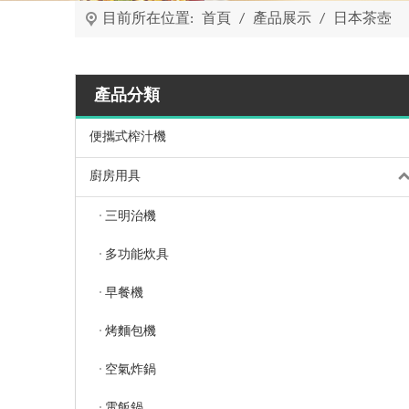
目前所在位置:
首頁
/
產品展示
/
日本茶壺
產品分類
便攜式榨汁機
廚房用具
三明治機
多功能炊具
早餐機
烤麵包機
空氣炸鍋
電飯鍋