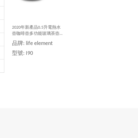
2020年新產品0.5升電熱水
壺咖啡壺多功能玻璃茶壺燒
水壺
品牌:
life element
型號:
I90