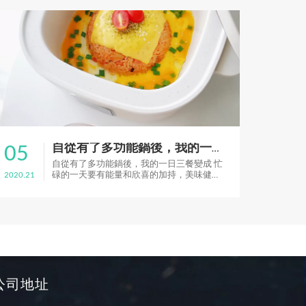
05
自從有了多功能鍋後，我的一日三餐變成
自從有了多功能鍋後，我的一日三餐變成 忙
2020.21
碌的一天要有能量和欣喜的加持，美味健康
的三餐就是最好的生活調味料 •今日份的精
緻午餐 | #漢拏山炒飯# 就是顏值和才能兼具
的多功能小鍋鍋給的呀，一起來看
............................#漢拏山炒飯# ................
.............
公司地址