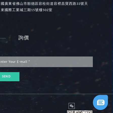
中國廣東省佛山市順德區容桂街道容裡昌寶西路33號天
富來國際工業城三期15號樓502室
詢價
SEND