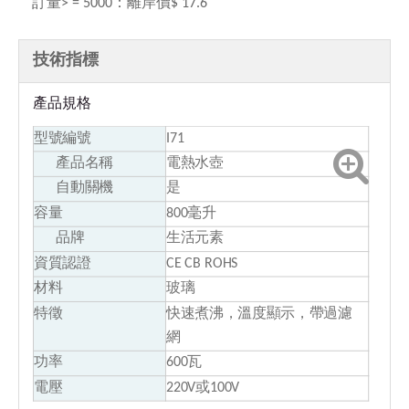
訂量> = 5000：
離岸價$ 17.6
技術指標
產品規格
型號編號
I71
產品名稱
電熱水壺
自動關機
是
容量
800毫升
品牌
生活元素
資質認證
CE CB ROHS
材料
玻璃
特徵
快速煮沸，溫度顯示，帶過濾
網
功率
600瓦
電壓
220V或100V