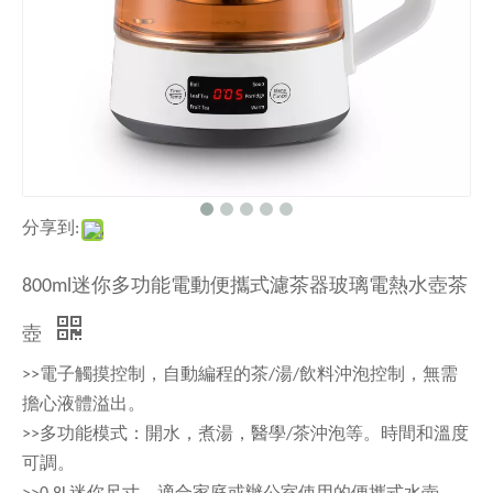
分享到:
800ml迷你多功能電動便攜式濾茶器玻璃電熱水壺茶
壺
>>電子觸摸控制，自動編程的茶/湯/飲料沖泡控制，無需
擔心液體溢出。
>>多功能模式：開水，煮湯，醫學/茶沖泡等。時間和溫度
可調。