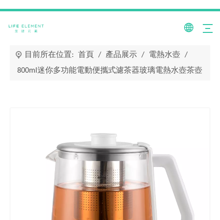
目前所在位置:
首頁
/
產品展示
/
電熱水壺
/
800ml迷你多功能電動便攜式濾茶器玻璃電熱水壺茶壺