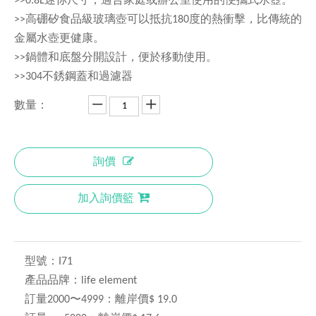
>>0.8L迷你尺寸，適合家庭或辦公室使用的便攜式水壺。
>>高硼矽食品級玻璃壺可以抵抗180度的熱衝擊，比傳統的
金屬水壺更健康。
>>鍋體和底盤分開設計，便於移動使用。
>>304不銹鋼蓋和過濾器
數量：
詢價
加入詢價籃
型號：
I71
產品品牌：
life element
訂量2000〜4999：
離岸價$ 19.0