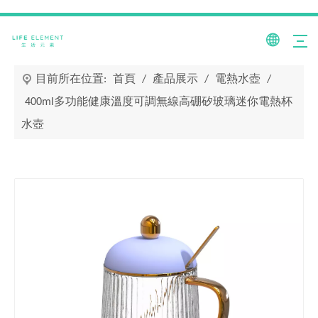
目前所在位置:
首頁
/
產品展示
/
電熱水壺
/
400ml多功能健康溫度可調無線高硼矽玻璃迷你電熱杯
水壺