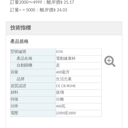
訂量2000〜4999：
離岸價$ 25.17
訂量> = 5000：
離岸價$ 24.03
技術指標
產品規格
型號編號
I156
產品名稱
電動健康杯
自動關機
是
容量
400毫升
品牌
生活元素
資質認證
CE CB ROHS
材料
玻璃
特徵
分離
功率
400瓦
電壓
220V或100V